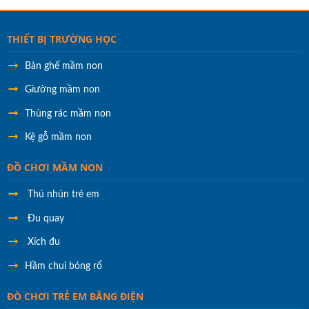
THIẾT BỊ TRƯỜNG HỌC
Bàn ghế mầm non
Giường mầm non
Thùng rác mầm non
Kệ gỗ mầm non
ĐỒ CHƠI MẦM NON
Thú nhún trẻ em
Đu quay
Xích đu
Hầm chui bóng rổ
ĐÒ CHƠI TRẺ EM BẰNG ĐIỆN