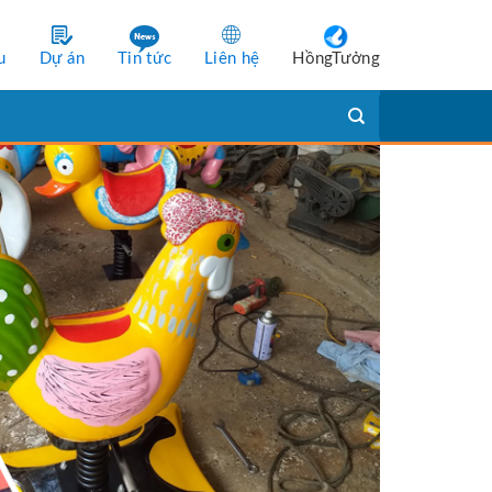
u
Dự án
Tin tức
Liên hệ
HồngTưởng