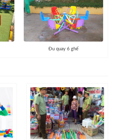
Đu quay 6 ghế