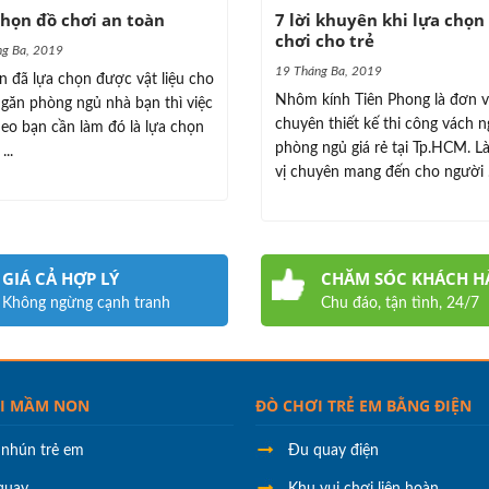
họn đồ chơi an toàn
7 lời khuyên khi lựa chọn
chơi cho trẻ
g Ba, 2019
19 Tháng Ba, 2019
n đã lựa chọn được vật liệu cho
Nhôm kính Tiên Phong là đơn v
găn phòng ngủ nhà bạn thì việc
chuyên thiết kế thi công vách 
heo bạn cần làm đó là lựa chọn
phòng ngủ giá rẻ tại Tp.HCM. L
...
vị chuyên mang đến cho người .
GIÁ CẢ HỢP LÝ
CHĂM SÓC KHÁCH 
Không ngừng cạnh tranh
Chu đáo, tận tình, 24/7
I MẦM NON
ĐÒ CHƠI TRẺ EM BẰNG ĐIỆN
 nhún trẻ em
Đu quay điện
quay
Khu vui chơi liên hoàn