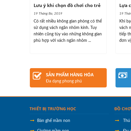
Lưu ý khi chọn đồ chơi cho trẻ
Lựa c
19 Tháng Ba, 2019
19 Thán
Có rất nhiều không gian phòng có thể
Khi bạ
sử dụng vách ngăn nhôm kính. Tuy
vách n
nhiên cũng tùy vào những không gian
tiếp t
phù hợp với vách ngăn nhôm ...
đơn vị 
SẢN PHẨM HÀNG HÓA
Đa dạng phong phú
THIẾT BỊ TRƯỜNG HỌC
ĐỒ CHƠ
Bàn ghế mầm non
Thú
Giường mầm non
Đu 