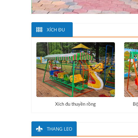
XÍCH ĐU
Xích đu thuyền rồng
Bộ
THANG LEO