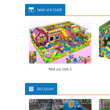
NHÀ VUI CHƠI
Nhà vui chơi 1
ĐU QUAY