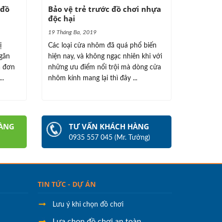
 đồ
Bảo vệ trẻ trước đồ chơi nhựa
độc hại
19 Tháng Ba, 2019
ị
Các loại cửa nhôm đã quá phổ biến
ngăn
hiện nay, và không ngạc nhiên khi với
à đơn
những ưu điểm nổi trội mà dòng cửa
..
nhôm kính mang lại thì đây ...
HÀNG
TƯ VẤN KHÁCH HÀNG
0935 557 045 (Mr. Tưởng)
TIN TỨC - DỰ ÁN
Lưu ý khi chọn đồ chơi
Lựa chọn đồ chơi an toàn