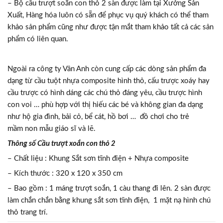
– Bộ cầu trượt soắn con thỏ 2 sàn được làm tại Xưởng Sản
Xuất, Hàng hóa luôn có sẵn để phục vụ quý khách có thể tham
khảo sản phẩm cũng như được tận mắt tham khảo tất cả các sản
phẩm có liên quan.
Ngoài ra công ty Vân Anh còn cung cấp các dòng sản phẩm đa
dạng từ cầu tuột nhựa composite hình thỏ, cấu trược xoáy hay
cầu trược có hình dáng các chú thỏ đáng yêu, cầu trược hình
con voi … phù hợp với thị hiếu các bé và không gian đa dạng
như hộ gia đình, bải cỏ, bể cát, hồ bơi … đồ chơi cho trẻ
mầm non mẫu giáo sĩ và lẽ.
Thông số Cầu trượt xoắn con thỏ 2
– Chất liệu : Khung Sắt sơn tĩnh điện + Nhựa composite
– Kích thước : 320 x 120 x 350 cm
– Bao gồm : 1 máng trượt soắn, 1 càu thang đi lên. 2 sàn được
làm chắn chắn bằng khung sắt sơn tĩnh điện, 1 mặt nạ hình chú
thỏ trang trí.