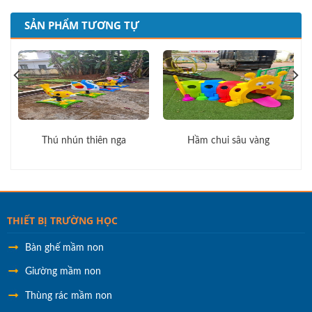
SẢN PHẨM TƯƠNG TỰ
Thú nhún thiên nga
Hầm chui sâu vàng
THIẾT BỊ TRƯỜNG HỌC
Bàn ghế mầm non
Giường mầm non
Thùng rác mầm non