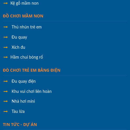
Kệ gỗ mầm non
ĐỒ CHƠI MẦM NON
Thú nhún trẻ em
Đu quay
Xích đu
Hầm chui bóng rổ
ĐÒ CHƠI TRẺ EM BẰNG ĐIỆN
Đu quay điện
Khu vui chơi liên hoàn
Nhà hơi mini
Tàu lửa
TIN TỨC - DỰ ÁN