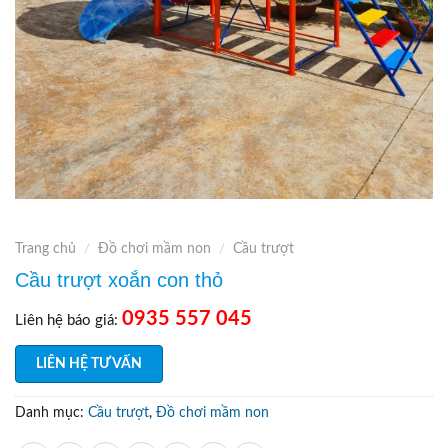
Trang chủ
/
Đồ chơi mầm non
/
Cầu trượt
Cầu trượt xoắn con thỏ
0935 557 045
Liên hệ báo giá:
LIÊN HỆ TƯ VẤN
Danh mục:
Cầu trượt
,
Đồ chơi mầm non