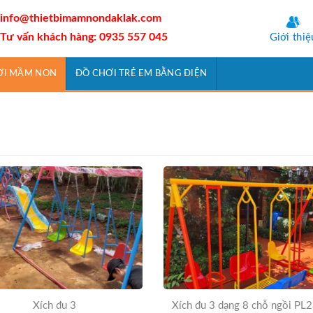
info@thietbimamnondaklak.com
Tư vấn khách hàng: 0935 557 045
Giới thiệ
ƠI MẦM NON
ĐỒ CHƠI TRẺ EM BẰNG ĐIỆN
Xích đu 3
Xích đu 3 dạng 8 chỗ ngồi PL