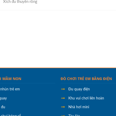
Xích đu thuyền rồng
I MẦM NON
ĐÒ CHƠI TRẺ EM BẰNG ĐIỆN
 nhún trẻ em
Đu quay điện
quay
Khu vui chơi liên hoàn
h đu
Nhà hơi mini