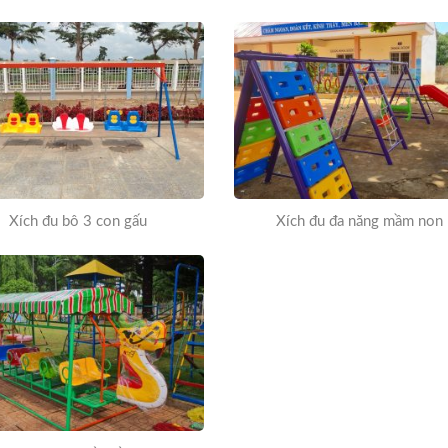
Xích đu bô 3 con gấu
Xích đu đa năng mầm non