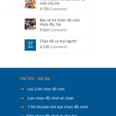
chơi cho trẻ
9.730
Comments
Bảo vệ trẻ trước đồ chơi
nhựa độc hại
9.624
Comments
Chào tất cả mọi người!
17
6.128
Comments
Th3
TIN TỨC - DỰ ÁN
Lưu ý khi chọn đồ chơi
Lựa chọn đồ chơi an toàn
7 lời khuyên khi lựa chọn đồ chơi
Nên chọn đồ chơi gì cho trẻ