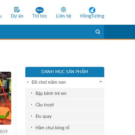
u
Dự án
Tin tức
Liên hệ
HồngTưởng
DANH MỤC SẢN PHẨM
Đồ chơi mầm non
Bập bênh trẻ em
Cầu trượt
Đu quay
Hầm chui bóng rổ
2809