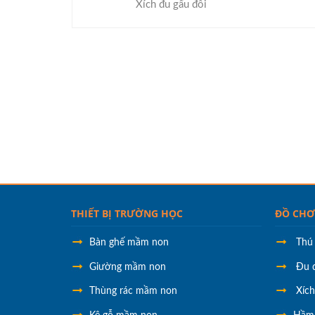
Xích đu gấu đôi
THIẾT BỊ TRƯỜNG HỌC
ĐỒ CHƠ
Bàn ghế mầm non
Thú
Giường mầm non
Đu 
Thùng rác mầm non
Xíc