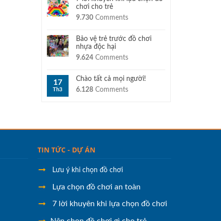
chơi cho trẻ
9.730
Comments
Bảo vệ trẻ trước đồ chơi
nhựa độc hại
9.624
Comments
Chào tất cả mọi người!
17
6.128
Comments
Th3
TIN TỨC - DỰ ÁN
Lưu ý khi chọn đồ chơi
Lựa chọn đồ chơi an toàn
7 lời khuyên khi lựa chọn đồ chơi
Nên chọn đồ chơi gì cho trẻ