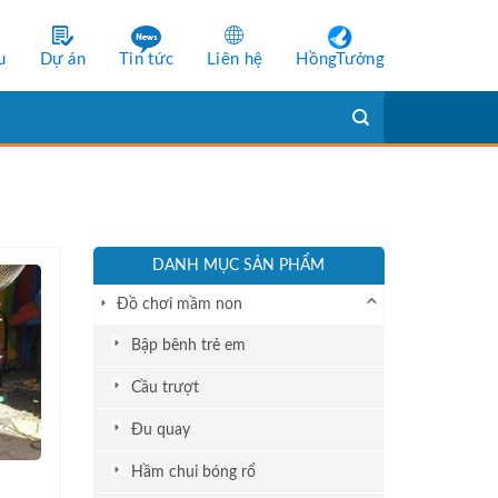
u
Dự án
Tin tức
Liên hệ
HồngTưởng
DANH MỤC SẢN PHẨM
Đồ chơi mầm non
Bập bênh trẻ em
Cầu trượt
Đu quay
Hầm chui bóng rổ