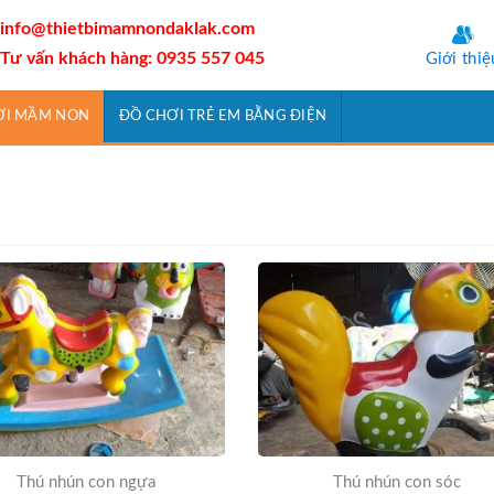
info@thietbimamnondaklak.com
Tư vấn khách hàng: 0935 557 045
Giới thiệ
ƠI MẦM NON
ĐỒ CHƠI TRẺ EM BẰNG ĐIỆN
Thú nhún con ngựa
Thú nhún con sóc