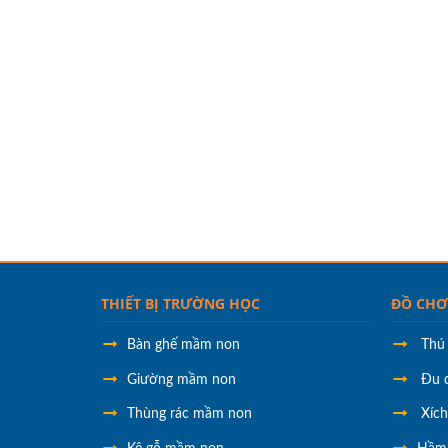
THIẾT BỊ TRƯỜNG HỌC
ĐỒ CHƠ
Bàn ghế mầm non
Thú
Giường mầm non
Đu 
Thùng rác mầm non
Xíc