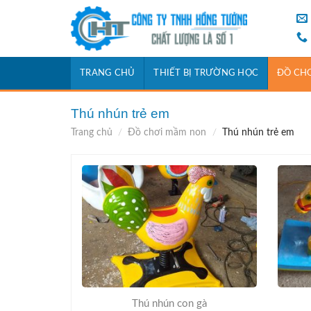
Skip
to
content
TRANG CHỦ
THIẾT BỊ TRƯỜNG HỌC
ĐỒ CH
Thú nhún trẻ em
Trang chủ
/
Đồ chơi mầm non
/
Thú nhún trẻ em
Thú nhún con gà