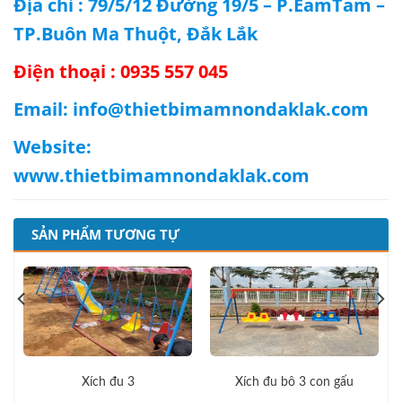
Địa chỉ : 79/5/12 Đường 19/5 – P.EamTam –
TP.Buôn Ma Thuột, Đắk Lắk
Điện thoại : 0935 557 045
Email:
info@thietbimamnondaklak.com
Website:
www.thietbimamnondaklak.com
SẢN PHẨM TƯƠNG TỰ
Xích đu 3
Xích đu bô 3 con gấu