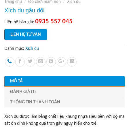
Trang chủ
/
Đồ chơi mầm non
/
Xích đu
Xích đu gấu đôi
0935 557 045
Liên hệ báo giá:
LIÊN HỆ TƯ VẤN
Danh mục:
Xích đu
MÔ TẢ
ĐÁNH GIÁ (1)
THÔNG TIN THANH TOÁN
Xích đu được làm bằng chất liệu khung nhựa siêu bền với độ ma
sát ổn đinh không quá trơn gây nguy hiển cho trẻ.