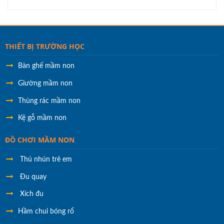
THIẾT BỊ TRƯỜNG HỌC
Bàn ghế mầm non
Giường mầm non
Thùng rác mầm non
Kệ gỗ mầm non
ĐỒ CHƠI MẦM NON
Thú nhún trẻ em
Đu quay
Xích đu
Hầm chui bóng rổ